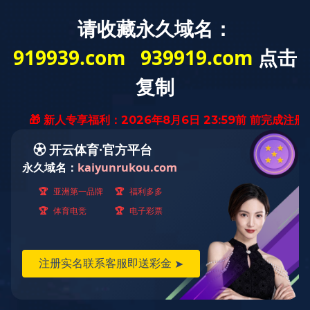
诸城市铭恩机械有限公司
网站首页
公司简介
米兰·（milan）
新闻资讯
中国官方网站
展示
案例展示