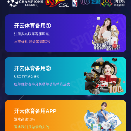
螺蛳粉巴氏杀菌机
食品包装袋清洗烘干流水线
商超配送净菜加工设备涡流清洗机
铭恩食品包装袋清洗烘干流水