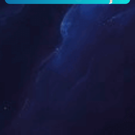
welcome
诸城市铭恩机械有限公司座落于有着“中国龙城舜帝故
里”之称的山东省诸城市,坐落于胶东半岛,东临滨海名城青岛
市,南毗新兴港口日照市,区位优越,交通便捷。轻工业、机楲
制造业特别发达。
本公司是一家集米兰·（milan）中国官方网站研发,生产
销售,售后服务于一体的食品机械专业制造商,公司拥有先进
的机加工中型,焊接中心以及全套的检验设备。米兰
·（milan）中国官方网站主要有巴氏杀菌冷却流水线、全自
查看详情
动解冻清洗流水线、蒸煮漂烫流水线、清洗烘干流水线、净