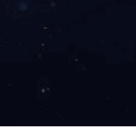
巴氏杀菌机
鸭掌解冻机
查看详情
新闻动态
7
铭恩机械低温高湿解冻机效果怎么样？
2023-6
3
全自动粽叶清洗机清洗效果怎么样？
2023-4
23
铭恩低温高湿解冻库缓化猪肉效果怎么样？
2023-3